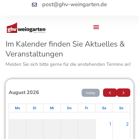
Zum
post@ghv-weingarten.de
Inhalt
springen
Im Kalender finden Sie Aktuelles &
Veranstaltungen
Melden Sie sich bitte gerne für die anstehenden Termine an!
August 2026
today
Mo
Di
Mi
Do
Fr
Sa
So
1
2