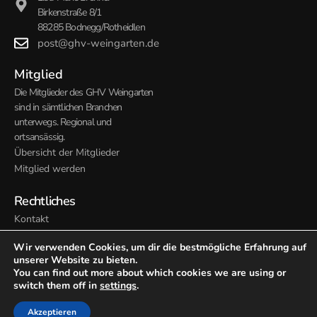
Birkenstraße 8/1
88285 Bodnegg/Rotheidlen
post@ghv-weingarten.de
Mitglied
Die Mitglieder des GHV Weingarten
sind in sämtlichen Branchen
unterwegs. Regional und
ortsansässig.
Übersicht der Mitglieder
Mitglied werden
Rechtliches
Kontakt
Impressum
Wir verwenden Cookies, um dir die bestmögliche Erfahrung auf
Datenschutz
unserer Website zu bieten.
Satzung
You can find out more about which cookies we are using or
switch them off in
settings
.
© 2026 Gewerbe- und Handelsverein Weingarten. Alle Rechte
Akzeptieren