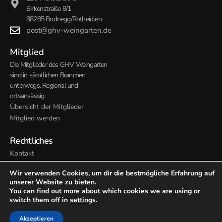
Birkenstraße 8/1
88285 Bodnegg/Rotheidlen
post@ghv-weingarten.de
Mitglied
Die Mitglieder des GHV Weingarten
sind in sämtlichen Branchen
unterwegs. Regional und
ortsansässig.
Übersicht der Mitglieder
Mitglied werden
Rechtliches
Kontakt
Impressum
Wir verwenden Cookies, um dir die bestmögliche Erfahrung auf
Datenschutz
unserer Website zu bieten.
Satzung
You can find out more about which cookies we are using or
switch them off in
settings
.
© 2026 Gewerbe- und Handelsverein Weingarten. Alle Rechte
Akzeptieren