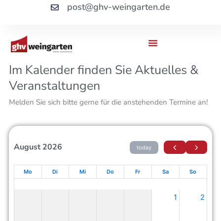
Zum
post@ghv-weingarten.de
Inhalt
springen
Im Kalender finden Sie Aktuelles &
Veranstaltungen
Melden Sie sich bitte gerne für die anstehenden Termine an!
August 2026
today
Mo
Di
Mi
Do
Fr
Sa
So
1
2